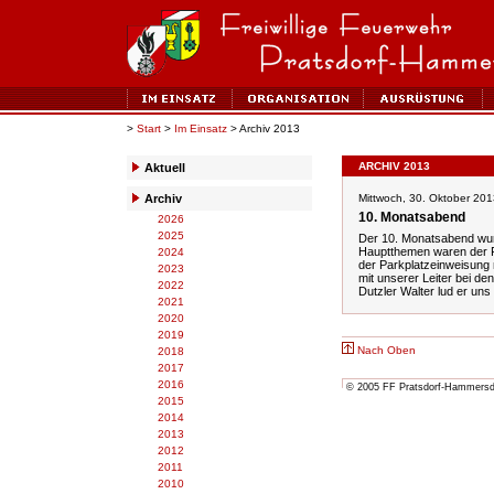
>
Start
>
Im Einsatz
> Archiv 2013
ARCHIV 2013
Aktuell
Archiv
Mittwoch, 30. Oktober 201
10. Monatsabend
2026
2025
Der 10. Monatsabend wurd
Hauptthemen waren der FF
2024
der Parkplatzeinweisung n
2023
mit unserer Leiter bei d
2022
Dutzler Walter lud er un
2021
2020
2019
Nach Oben
2018
2017
2016
© 2005 FF Pratsdorf-Hammersdor
2015
2014
2013
2012
2011
2010