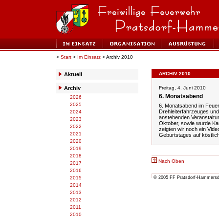
>
Start
>
Im Einsatz
> Archiv 2010
ARCHIV 2010
Aktuell
Archiv
Freitag, 4. Juni 2010
6. Monatsabend
2026
2025
6. Monatsabend im Feue
Drehleiterfahrzeuges und
2024
anstehenden Veranstaltu
2023
Oktober, sowie wurde Ka
2022
zeigten wir noch ein Vid
2021
Geburtstages auf köstlic
2020
2019
2018
Nach Oben
2017
2016
2015
© 2005 FF Pratsdorf-Hammersdor
2014
2013
2012
2011
2010