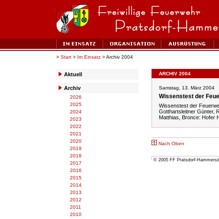
>
Start
>
Im Einsatz
> Archiv 2004
ARCHIV 2004
Aktuell
Archiv
Samstag, 13. März 2004
Wissenstest der Feu
2026
2025
Wissenstest der Feuerwe
Gotthartsleitner Günter,
2024
Matthias, Bronce: Hofer 
2023
2022
2021
2020
Nach Oben
2019
2018
© 2005 FF Pratsdorf-Hammersdor
2017
2016
2015
2014
2013
2012
2011
2010