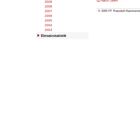
Nach Oben
2009
2008
2007
© 2005 FF Pratsdorf-Hammersdor
2006
2005
2004
2003
Einsatzstatistik