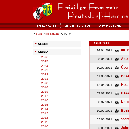
>
Start
>
Im Einsatz
> Archiv
JAHR 2021
Aktuell
80. 
14.04.2021
Archiv
2026
Asph
08.05.2021
2025
2024
Übun
10.06.2021
2023
2022
Bewe
11.06.2021
2021
2020
Hoch
12.06.2021
2019
2018
Bewe
07.07.2021
2017
2016
Neuk
08.07.2021
2015
2014
Bezi
10.07.2021
2013
2012
Stor
03.08.2021
2011
2010
Jahr
06.08.2021