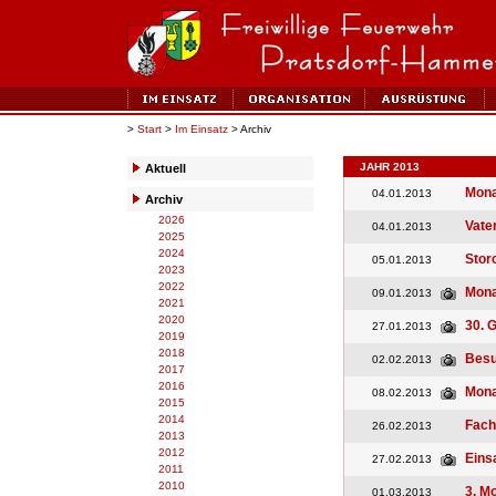
>
Start
>
Im Einsatz
> Archiv
JAHR 2013
Aktuell
Mona
04.01.2013
Archiv
2026
Vate
04.01.2013
2025
2024
Stor
05.01.2013
2023
2022
Mona
09.01.2013
2021
2020
30. 
27.01.2013
2019
2018
Besu
02.02.2013
2017
2016
Mona
08.02.2013
2015
2014
Fach
26.02.2013
2013
2012
Eins
27.02.2013
2011
2010
3. M
01.03.2013