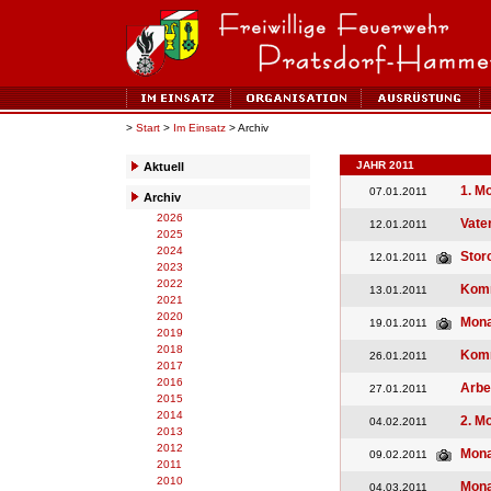
>
Start
>
Im Einsatz
> Archiv
JAHR 2011
Aktuell
1. M
07.01.2011
Archiv
2026
Vate
12.01.2011
2025
2024
Stor
12.01.2011
2023
2022
Komm
13.01.2011
2021
2020
Mona
19.01.2011
2019
2018
Kom
26.01.2011
2017
2016
Arbe
27.01.2011
2015
2014
2. M
04.02.2011
2013
2012
Mona
09.02.2011
2011
2010
Mona
04.03.2011