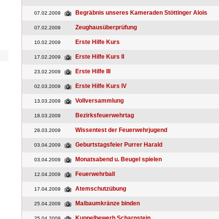
Begräbnis unseres Kameraden Stöttinger Alois
07.02.2009
Zeughausüberprüfung
07.02.2009
Erste Hilfe Kurs
10.02.2009
Erste Hilfe Kurs II
17.02.2009
Erste Hilfe III
23.02.2009
Erste Hilfe Kurs IV
02.03.2009
Vollversammlung
13.03.2009
Bezirksfeuerwehrtag
18.03.2009
Wissentest der Feuerwehrjugend
28.03.2009
Geburtstagsfeier Purrer Harald
03.04.2009
Monatsabend u. Beugel spielen
03.04.2009
Feuerwehrball
12.04.2009
Atemschutzübung
17.04.2009
Maibaumkränze binden
25.04.2009
Kuppelbewerb Scharnstein
25.04.2009