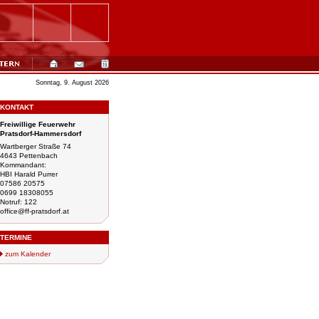
Sonntag, 9. August 2026
KONTAKT
Freiwillige Feuerwehr
Pratsdorf-Hammersdorf
Wartberger Straße 74
4643 Pettenbach
Kommandant:
HBI Harald Purrer
07586 20575
0699 18308055
Notruf: 122
office@ff-pratsdorf.at
TERMINE
zum Kalender