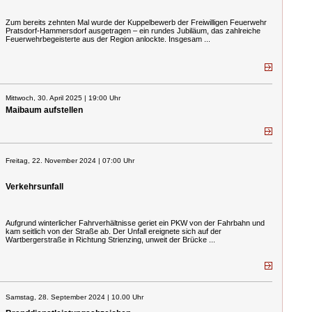
Zum bereits zehnten Mal wurde der Kuppelbewerb der Freiwilligen Feuerwehr
Pratsdorf-Hammersdorf ausgetragen – ein rundes Jubiläum, das zahlreiche
Feuerwehrbegeisterte aus der Region anlockte. Insgesam ...
Mittwoch, 30. April 2025 | 19:00 Uhr
Maibaum aufstellen
Freitag, 22. November 2024 | 07:00 Uhr
Verkehrsunfall
Aufgrund winterlicher Fahrverhältnisse geriet ein PKW von der Fahrbahn und
kam seitlich von der Straße ab. Der Unfall ereignete sich auf der
Wartbergerstraße in Richtung Strienzing, unweit der Brücke ...
Samstag, 28. September 2024 | 10.00 Uhr