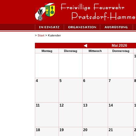
>
Start
> Kalender
Mai 2026
Montag
Dienstag
Mittwoch
Donnerstag
4
5
6
7
11
12
13
14
18
19
20
21