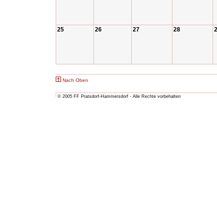
25
26
27
28
Nach Oben
© 2005 FF Pratsdorf-Hammersdorf - Alle Rechte vorbehalten